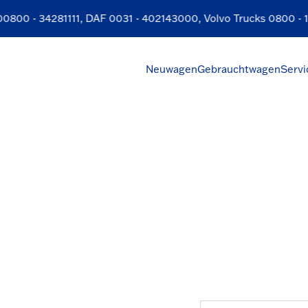
800 - 34281111
, DAF
0031 - 402143000
, Volvo Trucks
0800 - 1
Neuwagen
Gebrauchtwagen
Servi