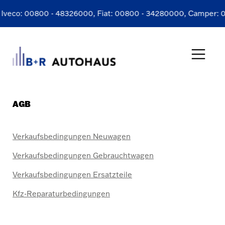
Iveco:
00800 - 48326000
, Fiat:
00800 - 34280000
, Camper:
0
AGB
Verkaufsbedingungen Neuwagen
Verkaufsbedingungen Gebrauchtwagen
Verkaufsbedingungen Ersatzteile
Kfz-Reparaturbedingungen