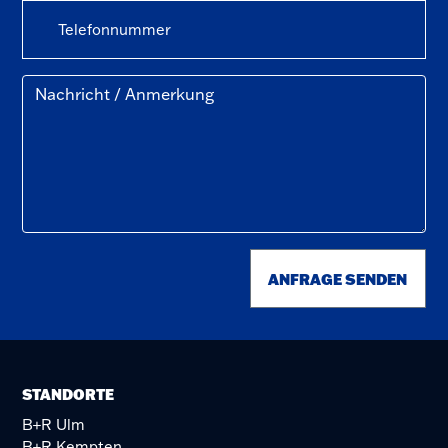
ANFRAGE SENDEN
STANDORTE
B+R Ulm
B+R Kempten