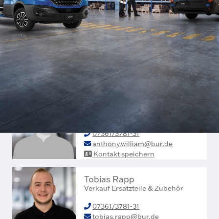
ANSPRECHPARTNER
Antonino Grillo
Teiledienstleiter
0731/1435-170
antonino.grillo@bur.de
Kontakt speichern
Anthony William
Verkauf Ersatzteile & Zubehör
07361/3781-31
anthony.william@bur.de
Kontakt speichern
Tobias Rapp
Verkauf Ersatzteile & Zubehör
07361/3781-31
tobias.rapp@bur.de