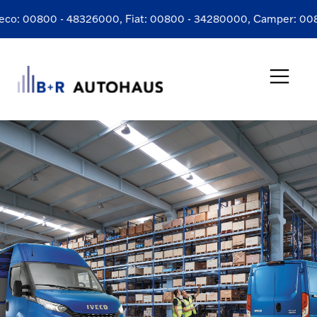
co:
00800 - 48326000
, Fiat:
00800 - 34280000
, Camper:
0080
Ersatzteilanfrage
Rückrufformular