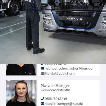
ANSPRECHPARTNER SERVICE
Georg Schillinger
Serviceberater
0831/59127-19
georg.schillinger@bur.de
Kontakt speichern
Michael Schumacher
Serviceberater
0831/59127-19
michael.schumacher@bur.de
Kontakt speichern
Natalie Sänger
Serviceassistentin
0831/59127-19
natalie.saenger@bur.de