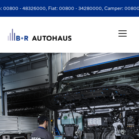
00800 - 48326000
, Fiat:
00800 - 34280000
, Camper:
00800 - 
Service-Formular