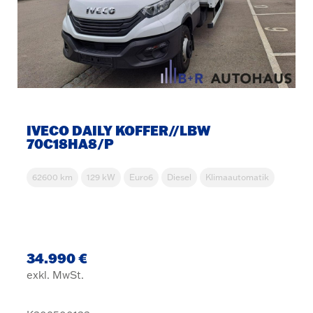
IVECO DAILY KOFFER//LBW
70C18HA8/P
62600 km
129 kW
Euro6
Diesel
Klimaautomatik
34.990 €
exkl. MwSt.