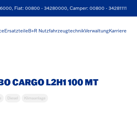
6000
, Fiat:
00800 - 34280000
, Camper:
00800 - 34281111
ce
Ersatzteile
B+R Nutzfahrzeugtechnik
Verwaltung
Karriere
O CARGO L2H1 100 MT
e
Diesel
Klimaanlage