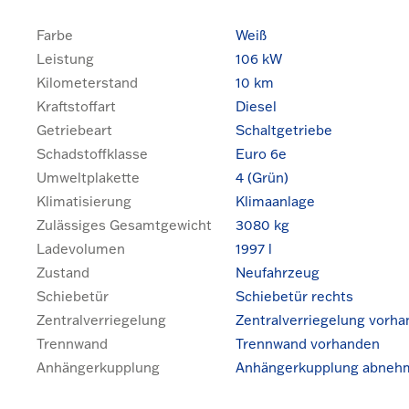
Farbe
Weiß
Leistung
106 kW
Kilometerstand
10 km
Kraftstoffart
Diesel
Getriebeart
Schaltgetriebe
Schadstoffklasse
Euro 6e
Umweltplakette
4 (Grün)
Klimatisierung
Klimaanlage
Zulässiges Gesamtgewicht
3080 kg
Ladevolumen
1997 l
Zustand
Neufahrzeug
Schiebetür
Schiebetür rechts
Zentralverriegelung
Zentralverriegelung vorh
Trennwand
Trennwand vorhanden
Anhängerkupplung
Anhängerkupplung abneh