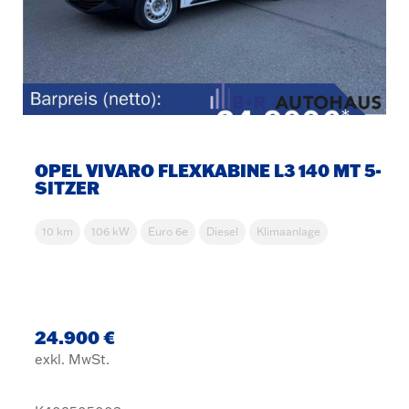
OPEL VIVARO FLEXKABINE L3 140 MT 5-
SITZER
10 km
106 kW
Euro 6e
Diesel
Klimaanlage
24.900 €
exkl. MwSt.