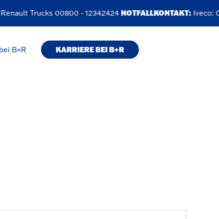
Renault Trucks
00800 - 12342424
NOTFALLKONTAKT:
Iveco:
00
KARRIERE BEI B+R
bei B+R