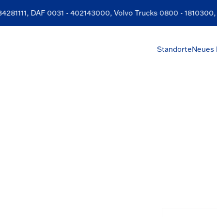
281111
, DAF
0031 - 402143000
, Volvo Trucks
0800 - 1810300
, 
Standorte
Neues 