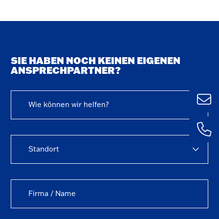
SIE HABEN NOCH KEINEN EIGENEN
ANSPRECHPARTNER?
Wie können wir helfen?
Ulm
+49 (0) 73
1435 – 0
Standort
Kemp
+49 (0) 83
59127 – 0
Aalen
+49 (0) 73
3781 – 0