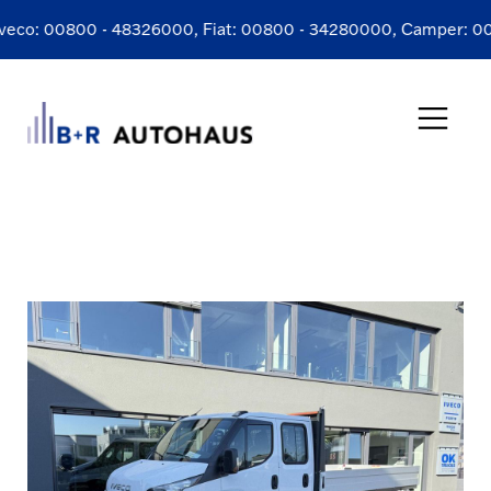
o:
00800 - 48326000
, Fiat:
00800 - 34280000
, Camper:
00800