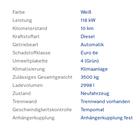
Farbe
Weiß
Leistung
118 kW
Kilometerstand
10 km
Kraftstoffart
Diesel
Getriebeart
Automatik
Schadstoffklasse
Euro 6e
Umweltplakette
4 (Grün)
Klimatisierung
Klimaanlage
Zulässiges Gesamtgewicht
3500 kg
Ladevolumen
2998 l
Zustand
Neufahrzeug
Trennwand
Trennwand vorhanden
Geschwindigkeitskontrolle
Tempomat
Anhängerkupplung
Anhängerkupplung fest