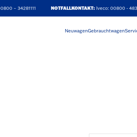
800 – 34281111
NOTFALLKONTAKT:
Iveco:
00800 - 483
Neuwagen
Gebrauchtwagen
Servi