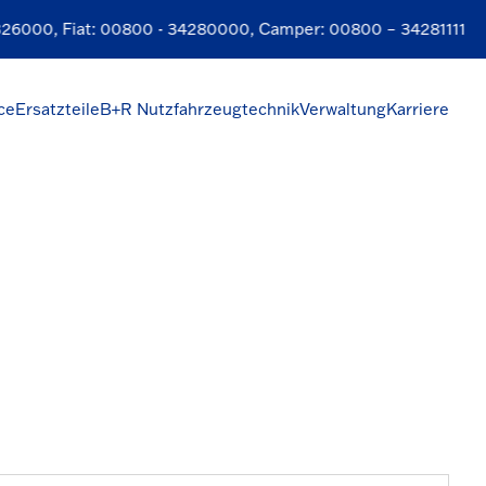
26000
, Fiat:
00800 - 34280000
, Camper:
00800 – 34281111
ce
Ersatzteile
B+R Nutzfahrzeugtechnik
Verwaltung
Karriere