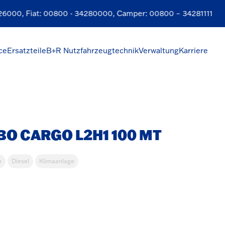
6000
, Fiat:
00800 - 34280000
, Camper:
00800 – 34281111
ce
Ersatzteile
B+R Nutzfahrzeugtechnik
Verwaltung
Karriere
O CARGO L2H1 100 MT
e
Diesel
Klimaanlage