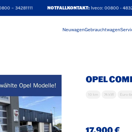
00 – 34281111
NOTFALLKONTAKT:
Iveco:
00800 - 4832
Neuwagen
Gebrauchtwagen
Servi
OPEL COMB
10 km
74 kW
Euro 6
17.900 €