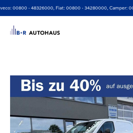
eco:
00800 - 48326000
, Fiat:
00800 - 34280000
, Camper:
008