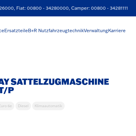
6000
, Fiat:
00800 - 34280000
, Camper:
00800 - 34281111
ce
Ersatzteile
B+R Nutzfahrzeugtechnik
Verwaltung
Karriere
WAY SATTELZUGMASCHINE
T/P
Euro 6e
Diesel
Klimaautomatik