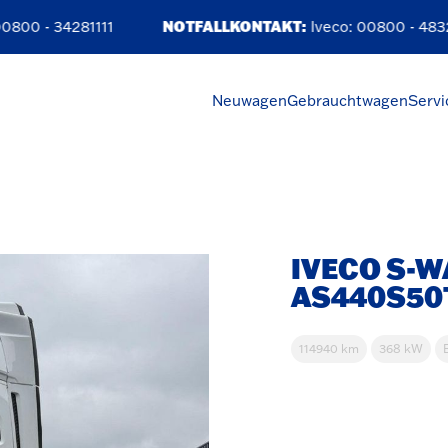
00 - 34281111
NOTFALLKONTAKT:
Iveco:
00800 - 4832
Neuwagen
Gebrauchtwagen
Servi
IVECO S-
AS440S50
114940 km
368 kW