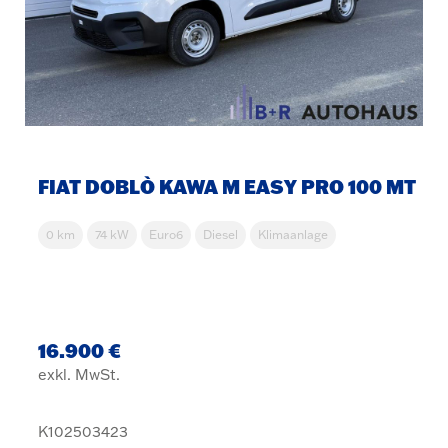
FIAT DOBLÒ KAWA M EASY PRO 100 MT
0 km
74 kW
Euro6
Diesel
Klimaanlage
16.900 €
exkl. MwSt.
K102503423