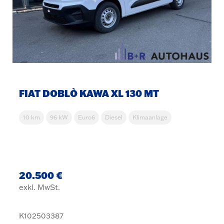
FIAT DOBLÒ KAWA XL 130 MT
10 km
96 kW
Euro6
Diesel
Klimaanlage
20.500 €
exkl. MwSt.
K102503387