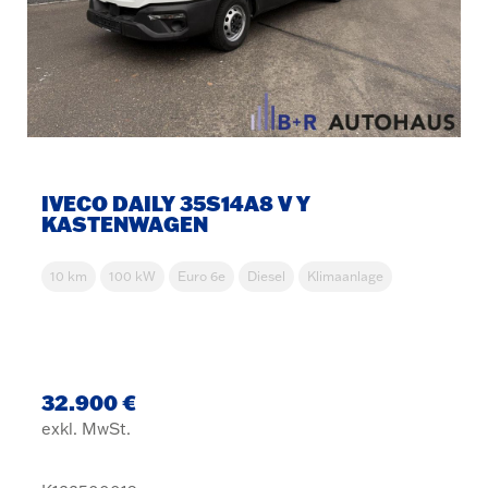
IVECO DAILY 35S14A8 V Y
KASTENWAGEN
10 km
100 kW
Euro 6e
Diesel
Klimaanlage
32.900 €
exkl. MwSt.