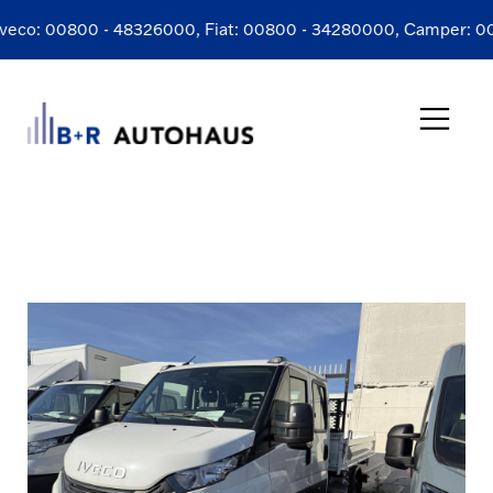
veco:
00800 - 48326000
, Fiat:
00800 - 34280000
, Camper:
008