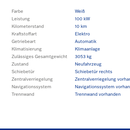
Farbe
Weiß
Leistung
100 kW
Kilometerstand
10 km
Kraftstoffart
Elektro
Getriebeart
Automatik
Klimatisierung
Klimaanlage
Zulässiges Gesamtgewicht
3053 kg
Zustand
Neufahrzeug
Schiebetür
Schiebetür rechts
Zentralverriegelung
Zentralverriegelung vorh
Navigationssystem
Navigationssystem vorha
Trennwand
Trennwand vorhanden