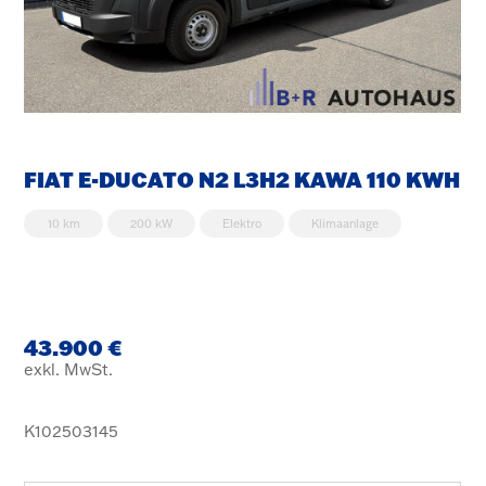
FIAT E-DUCATO N2 L3H2 KAWA 110 KWH
10 km
200 kW
Elektro
Klimaanlage
43.900 €
exkl. MwSt.
K102503145