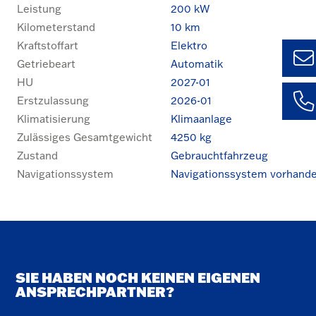
Leistung
200 kW
Kilometerstand
10 km
Kraftstoffart
Elektro
Getriebeart
Automatik
HU
2027-01
Ulm
Erstzulassung
2026-01
+49 (0)
Klimatisierung
Klimaanlage
1435 –
Kem
Zulässiges Gesamtgewicht
4250 kg
+49 (0)
Zustand
Gebrauchtfahrzeug
59127 
Aale
Navigationssystem
Navigationssystem vorhand
+49 (0)
3781 –
SIE HABEN NOCH KEINEN EIGENEN
ANSPRECHPARTNER?