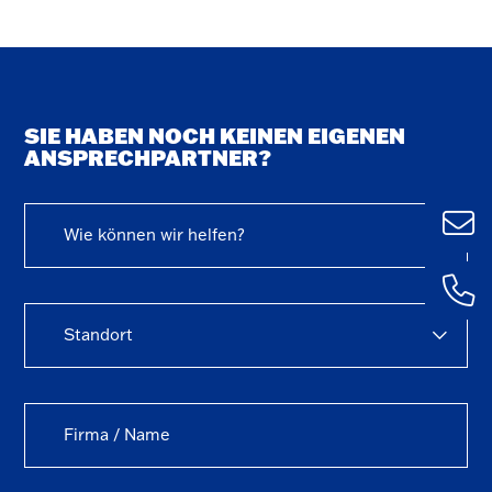
SIE HABEN NOCH KEINEN EIGENEN
ANSPRECHPARTNER?
Wie können wir helfen?
Ulm
+49 (0) 73
1435 – 0
Standort
Kemp
+49 (0) 83
59127 – 0
Aalen
+49 (0) 73
3781 – 0