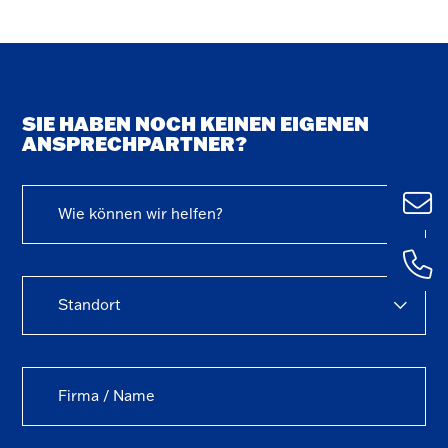
SIE HABEN NOCH KEINEN EIGENEN
ANSPRECHPARTNER?
Wie können wir helfen?
Ulm
+49 (0) 73
1435 – 0
Standort
Kemp
+49 (0) 83
59127 – 0
Aalen
+49 (0) 73
3781 – 0