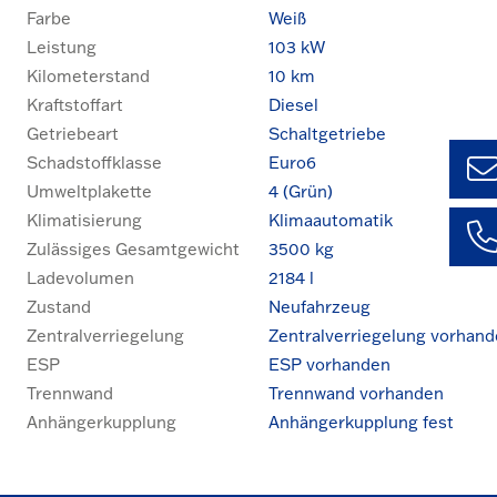
Farbe
Weiß
Leistung
103 kW
Kilometerstand
10 km
Kraftstoffart
Diesel
Getriebeart
Schaltgetriebe
Schadstoffklasse
Euro6
Umweltplakette
4 (Grün)
Klimatisierung
Klimaautomatik
Ul
Zulässiges Gesamtgewicht
3500 kg
+49 (0
1435 
Ladevolumen
2184 l
Ke
Zustand
Neufahrzeug
+49 (0
59127
Zentralverriegelung
Zentralverriegelung vorhan
Aal
ESP
ESP vorhanden
+49 (0
3781 
Trennwand
Trennwand vorhanden
Anhängerkupplung
Anhängerkupplung fest