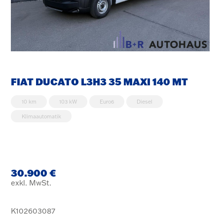
FIAT DUCATO L3H3 35 MAXI 140 MT
10 km
103 kW
Euro6
Diesel
Klimaautomatik
30.900 €
exkl. MwSt.
K102603087