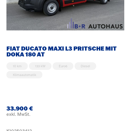
FIAT DUCATO MAXI L3 PRITSCHE MIT
DOKA 180 AT
10 km
133 kW
Euro6
Diesel
Klimaautomatik
33.900 €
exkl. MwSt.
K102503412