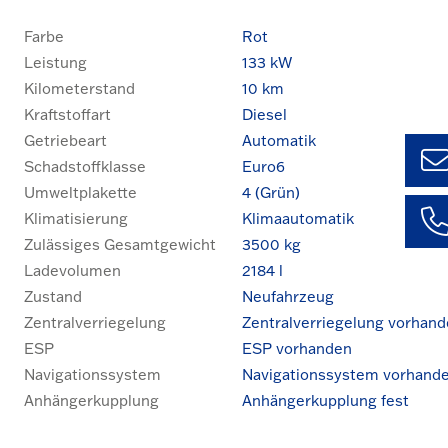
Farbe
Rot
Leistung
133 kW
Kilometerstand
10 km
Kraftstoffart
Diesel
Getriebeart
Automatik
Schadstoffklasse
Euro6
Umweltplakette
4 (Grün)
Ul
Klimatisierung
Klimaautomatik
+49 (0
Zulässiges Gesamtgewicht
3500 kg
1435 
Ke
Ladevolumen
2184 l
+49 (0
Zustand
Neufahrzeug
59127
Aal
Zentralverriegelung
Zentralverriegelung vorhan
+49 (0
ESP
ESP vorhanden
3781 
Navigationssystem
Navigationssystem vorhand
Anhängerkupplung
Anhängerkupplung fest