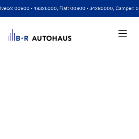
Iveco:
00800 - 48326000
, Fiat:
00800 - 34280000
, Camper:
0