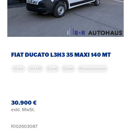
FIAT DUCATO L3H3 35 MAXI 140 MT
10 km
103 kW
Euro6
Diesel
Klimaautomatik
30.900 €
exkl. MwSt.
K102603087