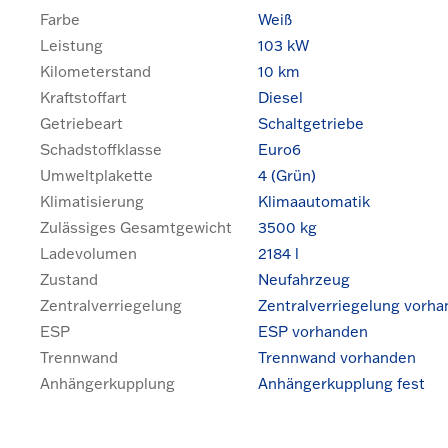
Farbe
Weiß
Leistung
103 kW
Kilometerstand
10 km
Kraftstoffart
Diesel
Getriebeart
Schaltgetriebe
Schadstoffklasse
Euro6
Umweltplakette
4 (Grün)
Klimatisierung
Klimaautomatik
Zulässiges Gesamtgewicht
3500 kg
Ladevolumen
2184 l
Zustand
Neufahrzeug
Zentralverriegelung
Zentralverriegelung vorh
ESP
ESP vorhanden
Trennwand
Trennwand vorhanden
Anhängerkupplung
Anhängerkupplung fest