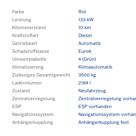
Farbe
Rot
Leistung
133 kW
Kilometerstand
10 km
Kraftstoffart
Diesel
Getriebeart
Automatik
Schadstoffklasse
Euro6
Umweltplakette
4 (Grün)
Klimatisierung
Klimaautomatik
Zulässiges Gesamtgewicht
3500 kg
Ladevolumen
2184 l
Zustand
Neufahrzeug
Zentralverriegelung
Zentralverriegelung vorh
ESP
ESP vorhanden
Navigationssystem
Navigationssystem vorha
Anhängerkupplung
Anhängerkupplung fest